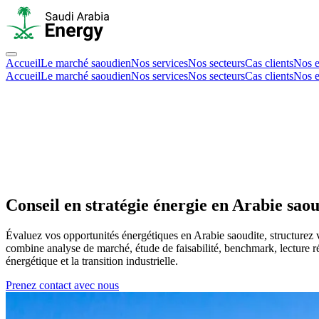
Accueil
Le marché saoudien
Nos services
Nos secteurs
Cas clients
Nos e
Accueil
Le marché saoudien
Nos services
Nos secteurs
Cas clients
Nos e
Conseil en stratégie énergie en Arabie sao
Évaluez vos opportunités énergétiques en Arabie saoudite, structurez 
combine analyse de marché, étude de faisabilité, benchmark, lecture ré
énergétique et la transition industrielle.
Prenez contact avec nous